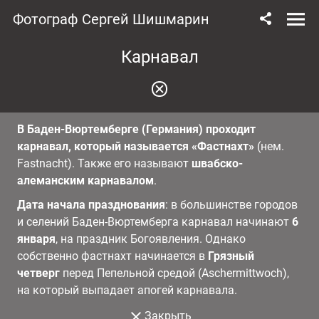
Фотограф Сергей Шишмарин
Карнавал
В Баден-Вюртемберге (Германия) проходит
карнавал, который называется «Фастнахт»
(нем.
Fastnacht). Также его называют
швабско-
алеманским карнавалом
.
Дата начала празднования
: в большинстве городов
и селений Баден-Вюртемберга карнавал начинают
6
января
, на праздник Богоявления. Однако
собственно фастнахт начинается в
Грязный
четверг
перед Пепельной средой (Aschermittwoch),
на который выпадает апогей карнавала.
Закрыть