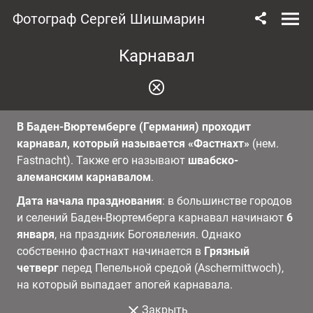
Фотограф Сергей Шишмарин
Карнавал
В Баден-Вюртемберге (Германия) проходит
карнавал, который называется «Фастнахт»
(нем.
Fastnacht). Также его называют
швабско-
алеманским карнавалом
.
Дата начала празднования
: в большинстве городов
и селений Баден-Вюртемберга карнавал начинают
6
января
, на праздник Богоявления. Однако
собственно фастнахт начинается в
Грязный
четверг
перед Пепельной средой (Aschermittwoch),
на который выпадает апогей карнавала.
Закрыть