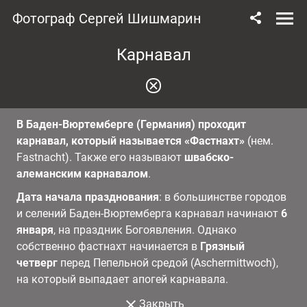
Фотограф Сергей Шишмарин
Карнавал
В Баден-Вюртемберге (Германия) проходит
карнавал, который называется «Фастнахт»
(нем.
Fastnacht). Также его называют
швабско-
алеманским карнавалом
.
Дата начала празднования
: в большинстве городов
и селений Баден-Вюртемберга карнавал начинают
6
января
, на праздник Богоявления. Однако
собственно фастнахт начинается в
Грязный
четверг
перед Пепельной средой (Aschermittwoch),
на который выпадает апогей карнавала.
Закрыть