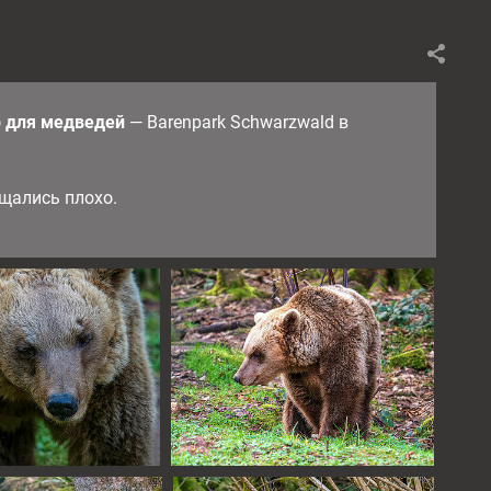
 для медведей
— Barenpark Schwarzwald в
ащались плохо.