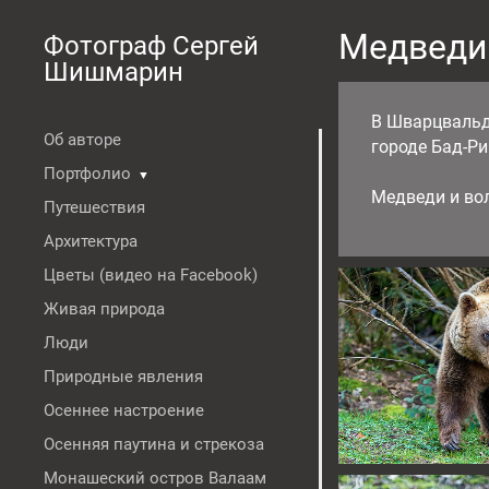
Медведи
Фотограф Сергей
Шишмарин
В Шварцвальд
Об авторе
городе Бад-Р
Портфолио
▼
Медведи и вол
Путешествия
Архитектура
Цветы (видео на Facebook)
Живая природа
Люди
Природные явления
Осеннее настроение
Осенняя паутина и стрекоза
Монашеский остров Валаам