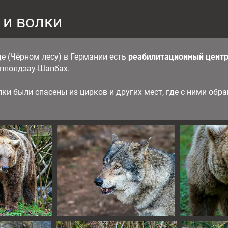
 и волки
е (Чёрном лесу) в Германии есть
реабилитационный центр
ипполдзау-Шапбах.
ки были спасены из цирков и других мест, где с ними обр