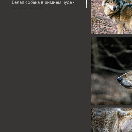
Белая собака в зимнем чуде -
морозный рай
Карнавал
Замок Хоенцоллерн (Burg
Hohenzollern)
Слайдшоу (видео).
Слайдшоу (на ВК-видео)
▼
Мои аудиокниги (ВК-видео)
▼
Мои аудиокниги (на Youtube)
Контакт
Фотоконкурс 35awards
Фотодипломы
Медведи и волки