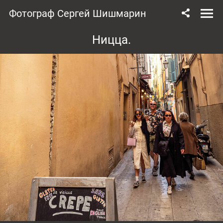
Фотограф Сергей Шишмарин
Ницца.